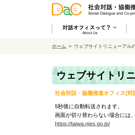
対
メ
ホーム
>
ウェブサイトリニューアル
ニ
ュ
ー
ウェブサイトリ
閉
じ
社会対話・協働推進オフィス(対
る
対
5秒後に自動転送されます。
話
画面が切り替わらない場合には、
オ
https://taiwa.nies.go.jp/
フ