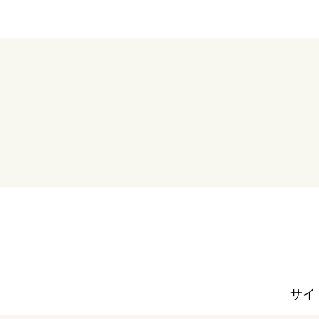
ィ
ス
っ
て？
About
Us
ー
代
表
あ
い
さ
つ
ー
サイ
オ
フ