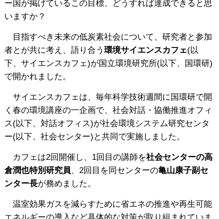
ー国が掲げているこの目標、どうすれば達成できると思
いますか？
目指すべき未来の低炭素社会について、研究者と参加
者とが共に考え、語り合う
環境サイエンスカフェ
(以
下、サイエンスカフェ)が国立環境研究所(以下、国環研)
で開かれました。
サイエンスカフェは、毎年科学技術週間に国環研で開
く春の環境講座の一企画で、社会対話・協働推進オフィ
ス(以下、対話オフィス)が社会環境システム研究センタ
ー(以下、社会センター)と共同で実施しました。
カフェは2回開催し、1回目の講師を
社会センターの高
倉潤也特別研究員
、2回目を同センターの
亀山康子副セ
ンター長
が務めました。
温室効果ガスを減らすために省エネの推進や再生可能
エネルギーの導入など具体的な対策が取り組まれていま